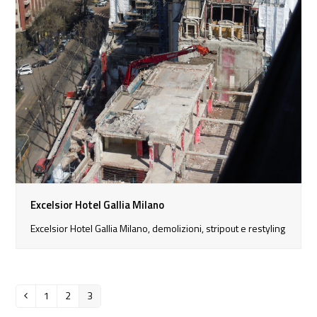
Excelsior Hotel Gallia Milano
Excelsior Hotel Gallia Milano, demolizioni, stripout e restyling
1
2
3
Precedente
Pagina
Pagina
Pagina