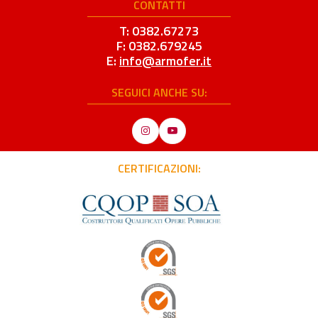
CONTATTI
T: 0382.67273
F: 0382.679245
E:
info@armofer.it
SEGUICI ANCHE SU:
Instagram
YouTube
CERTIFICAZIONI: