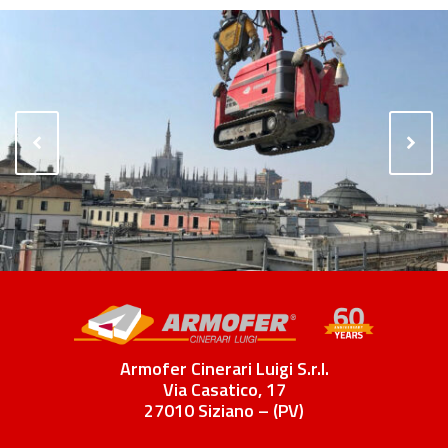
Previous
Next
Slide
Slide
Armofer Cinerari Luigi S.r.l.
Via Casatico, 17
27010 Siziano – (PV)