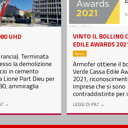
VINTO IL BOLLINO 
980 UHD
EDILE AWARDS 202
News
rancia). Terminata
esso la demolizione
Armofer ottiene il bo
ficio in cemento
Verde Cassa Edile A
 Lione Part Dieu per
2021, riconoscimento
80, ammiraglia
imprese che si sono
contraddistinte per i
IU'
→
LEGGI DI PIU'
→