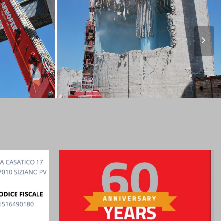
Nex
Slid