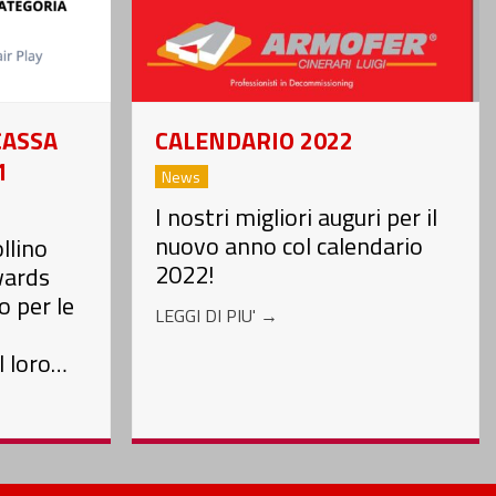
CASSA
CALENDARIO 2022
1
News
I nostri migliori auguri per il
nuovo anno col calendario
llino
2022!
wards
 per le
LEGGI DI PIU'
→
l loro…