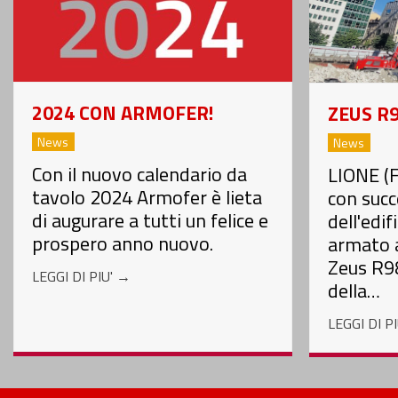
2024 CON ARMOFER!
ZEUS R
News
News
Con il nuovo calendario da
LIONE (F
tavolo 2024 Armofer è lieta
con succ
di augurare a tutti un felice e
dell'edi
prospero anno nuovo.
armato a
Zeus R9
LEGGI DI PIU'
→
della…
LEGGI DI P