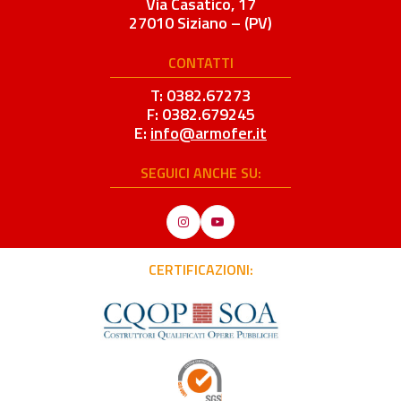
Via Casatico, 17
27010 Siziano – (PV)
CONTATTI
T: 0382.67273
F: 0382.679245
E:
info@armofer.it
SEGUICI ANCHE SU:
Instagram
YouTube
CERTIFICAZIONI: