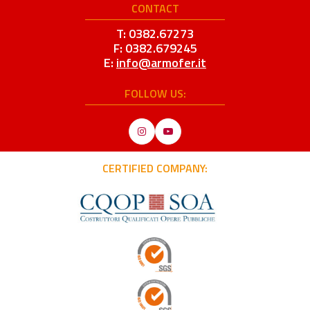
CONTACT
T: 0382.67273
F: 0382.679245
E:
info@armofer.it
FOLLOW US:
Instagram
YouTube
CERTIFIED COMPANY: