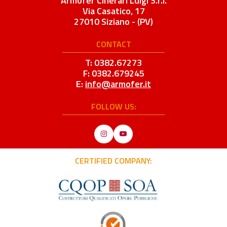
Armofer Cinerari Luigi S.r.l.
Via Casatico, 17
27010 Siziano - (PV)
CONTACT
T: 0382.67273
F: 0382.679245
E:
info@armofer.it
FOLLOW US:
Instagram
YouTube
CERTIFIED COMPANY: