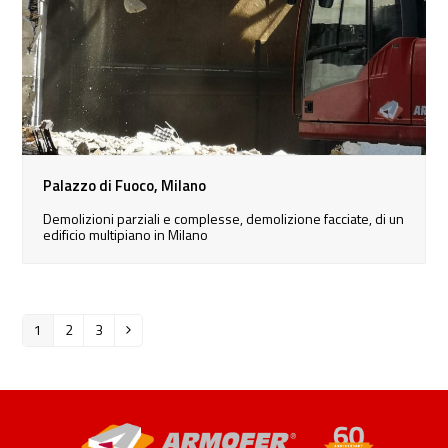
Palazzo di Fuoco, Milano
Demolizioni parziali e complesse, demolizione facciate, di un
edificio multipiano in Milano
1
2
3
Pagina
Pagina
Pagina
Successivo